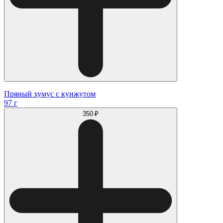
Пряный хумус с кунжутом
97 г
350 ₽