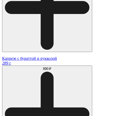
Капрезе с бураттой и рукколой
289 г
890 ₽