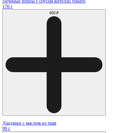
Печеные перцы с соусом вителло тонато
170 г
450 ₽
Дзадзики с маслом из трав
99 г